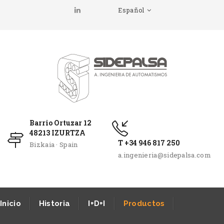
Español
Barrio Ortuzar 12
48213 IZURTZA
T +34 946 817 250
Bizkaia · Spain
a.ingenieria@sidepalsa.com
Inicio
Historia
I+D+I
Productos