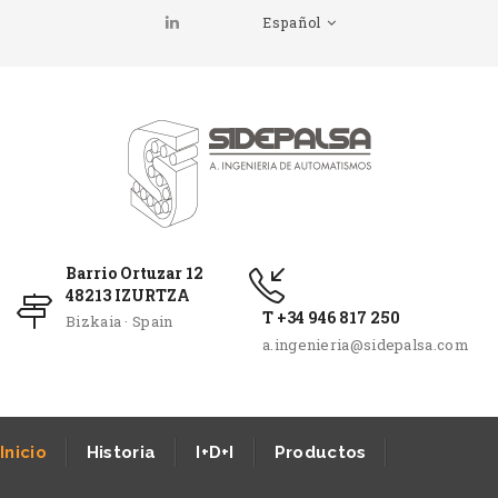
Español
Barrio Ortuzar 12
48213 IZURTZA
T +34 946 817 250
Bizkaia · Spain
a.ingenieria@sidepalsa.com
Inicio
Historia
I+D+I
Productos