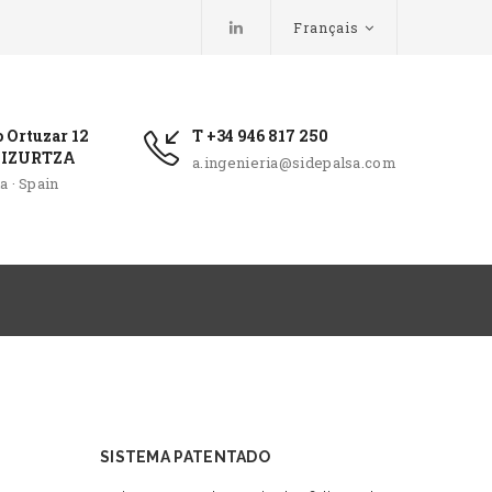
Français
o Ortuzar 12
T +34 946 817 250
3 IZURTZA
a.ingenieria@sidepalsa.com
a · Spain
SISTEMA PATENTADO