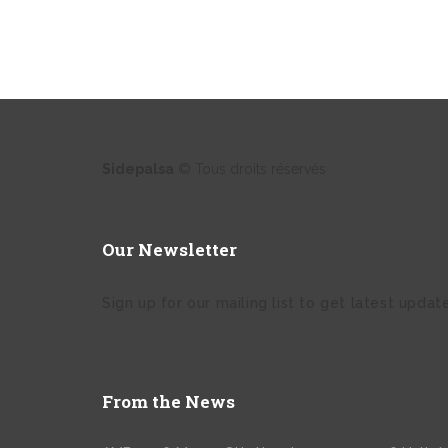
Sidepalsa
© Tous droits réservés
Our Newsletter
Sign up for our mailing list to get latest updat
From the News